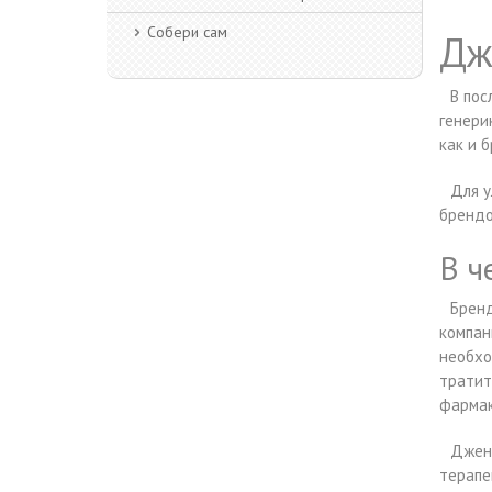
Собери сам
Дж
В пос
генери
как и 
Для у
брендо
В ч
Бренд
компан
необхо
тратит
фармак
Джене
терапе