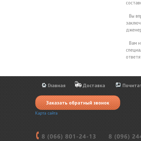
состав
Вы вп
заключ
дженер
Вам н
специа
ответя
Главная
Доставка
Почита
Заказать обратный звонок
Карта сайта