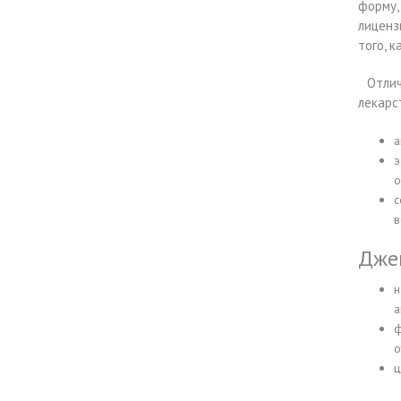
форму,
лиценз
того, 
Отлич
лекарс
а
э
о
с
в
Джен
н
а
ф
о
ц