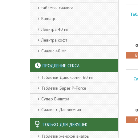
таблетки сиалиса
Таб
Kamagra
Левитра 40 мг
Левитра софт
о
Сиалис 40 мг
В
ПРОДЛЕНИЕ СЕКСА
Таблетки Дапоксетин 60 мг
Су
Таблетки Super P-Force
Супер Вилитра
о
Сиалис + Дапоксетин
В
ТОЛЬКО ДЛЯ ДЕВУШЕК
Таблетки женской виагры