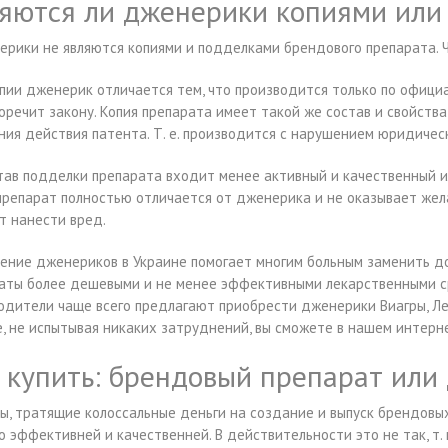
яются ли дженерики копиями или
рики не являются копиями и подделками брендового препарата. 
пии дженерик отличается тем, что производится только по офици
оречит закону. Копия препарата имеет такой же состав и свойства,
ния действия патента. Т. е. производится с нарушением юридичес
тав подделки препарата входит менее активный и качественный 
препарат полностью отличается от дженерика и не оказывает жела
т нанести вред.
ение дженериков в Украине помогает многим больным заменить д
аты более дешевыми и не менее эффективными лекарственными с
одители чаще всего предлагают приобрести дженерики Виагры, Л
е, не испытывая никаких затруднений, вы сможете в нашем интерн
 купить: брендовый препарат или
, тратящие колоссальные деньги на создание и выпуск брендовых
о эффективней и качественней. В действительности это не так, т.