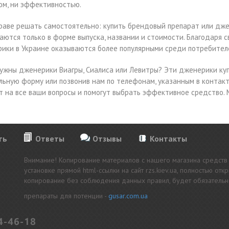
ом, ни эффективностью.
раве решать самостоятельно: купить брендовый препарат или джен
аются только в форме выпуска, названии и стоимости. Благодаря 
ики в Украине оказываются более популярными среди потребител
ужны дженерики Виагры, Сиалиса или Левитры? Эти дженерики купи
льную форму или позвонив нам по телефонам, указанным в контак
т на все ваши вопросы и помогут выбрать эффективное средство.
ть
Ответы
Отзывы
Контакты
Внимание! Копирование материалов с нашего магазина средств
установке прямой html-ссылки на сайт rzs.kiev.ua, полностью о
копирование без соблюдения данных правил, будет обязательно
препараты для потенции -
gusar.com.ua