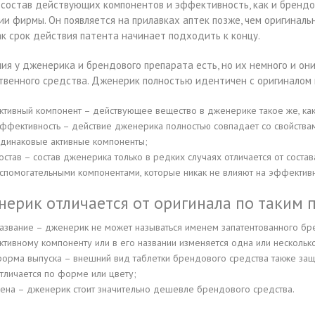
 состав действующих компонентов и эффективность, как и брендов
ии фирмы. Он появляется на прилавках аптек позже, чем оригинальны
как срок действия патента начинает подходить к концу.
ия у дженерика и брендового препарата есть, но их немного и он
твенного средства. Дженерик полностью идентичен с оригиналом 
ктивный компонент – действующее вещество в дженерике такое же, ка
ффективность – действие дженерика полностью совпадает со свойствами
динаковые активные компоненты;
остав – состав дженерика только в редких случаях отличается от сост
спомогательными компонентами, которые никак не влияют на эффективн
ерик отличается от оригинала по таким п
азвание – дженерик не может называться именем запатентованного бр
ктивному компоненту или в его названии изменяется одна или несколько
орма выпуска – внешний вид таблетки брендового средства также защ
тличается по форме или цвету;
ена – дженерик стоит значительно дешевле брендового средства.